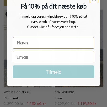
1.799,00 kr
719,60 kr
Få 10% på dit næste køb
SALE
SALE
Tilmeld dig vores nyhedsbrev og få 10% på dit
næste køb på vores webshop.
Glæder ikke på i forvejen nedsatte.
Tilmeld
MOTHER OF PEARL
DENIMSTUDIO
Plum suit
Lune
2.899,00 kr
1.159,60 kr
1.399,00 kr
1.119,20 kr