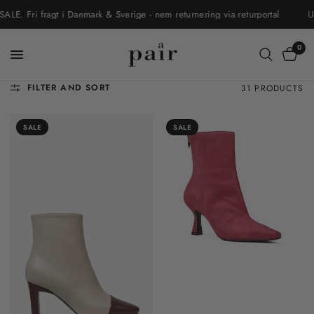
Fri fragt i Danmark & Sverige - nem returnering via returportal
UDSA
0
FILTER AND SORT
31 PRODUCTS
SALE
SALE