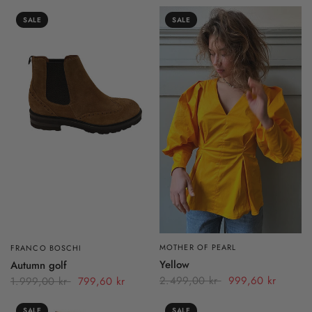
SALE
SALE
MOTHER OF PEARL
FRANCO BOSCHI
Yellow
Autumn golf
2.499,00 kr
999,60 kr
1.999,00 kr
799,60 kr
SALE
SALE