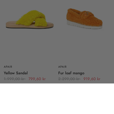
APAIR
APAIR
Yellow Sandal
Fur loaf mango
1.999,00 kr
799,60 kr
2.299,00 kr
919,60 kr
SALE