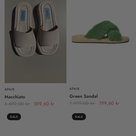
APAIR
APAIR
Green Sandal
Macchiato
1.999,00 kr
799,60 kr
1.499,00 kr
599,60 kr
SALE
SALE