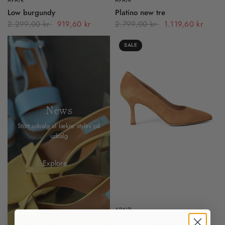
Low burgundy
Platino new tre
2.299,00 kr
919,60 kr
2.799,00 kr
1.119,60 kr
SALE
News
Stort udvalg af lækre styles på
udsalg
Explore
APAIR
New suede pumps