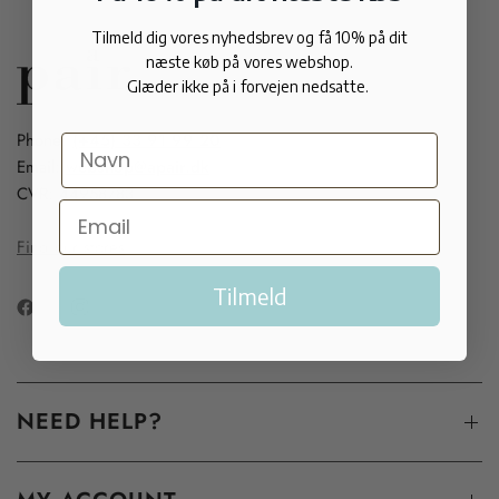
Tilmeld dig vores nyhedsbrev og få 10% på dit
næste køb på vores webshop.
Glæder ikke på i forvejen nedsatte.
Phone:
(+45) 33 91 99 20
Email:
webshop@apair.dk
CVR: 44958783
Find our stores
Tilmeld
NEED HELP?