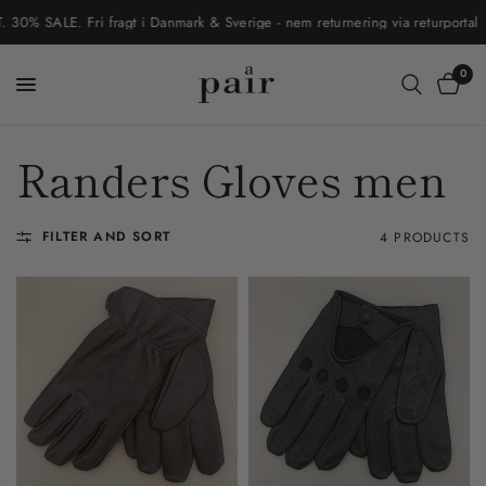
% SALE. Fri fragt i Danmark & Sverige - nem returnering via returportal
0
Randers Gloves men
FILTER AND SORT
4 PRODUCTS