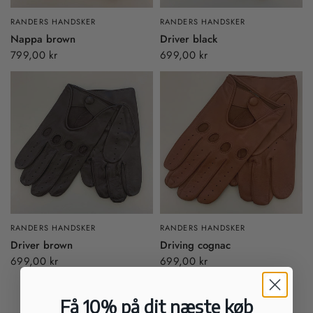
RANDERS HANDSKER
RANDERS HANDSKER
Nappa brown
Driver black
799,00 kr
699,00 kr
RANDERS HANDSKER
RANDERS HANDSKER
Driver brown
Driving cognac
699,00 kr
699,00 kr
Få 10% på dit næste køb