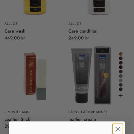
ALLUDE
ALLUDE
Care wash
Care condition
449,00 kr
249,00 kr
R.M.WILLIAMS
STENS LÆDERHANDEL
Leather Stick
leather cream
299,00 kr
69,00 kr