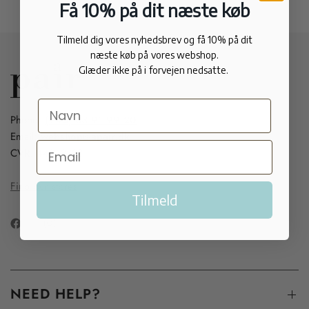
Få 10% på dit næste køb
Tilmeld dig vores nyhedsbrev og få 10% på dit
næste køb på vores webshop.
Glæder ikke på i forvejen nedsatte.
Phone:
(+45) 33 91 99 20
Email:
webshop@apair.dk
CVR: 44958783
Find our stores
Tilmeld
NEED HELP?