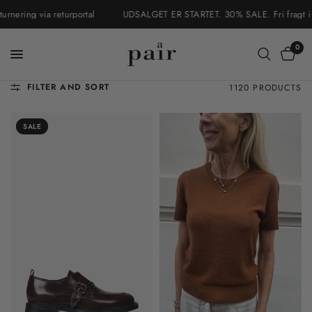
ing via returportal
UDSALGET ER STARTET. 30% SALE. Fri fragt i Danma
0
FILTER AND SORT
1120 PRODUCTS
SALE