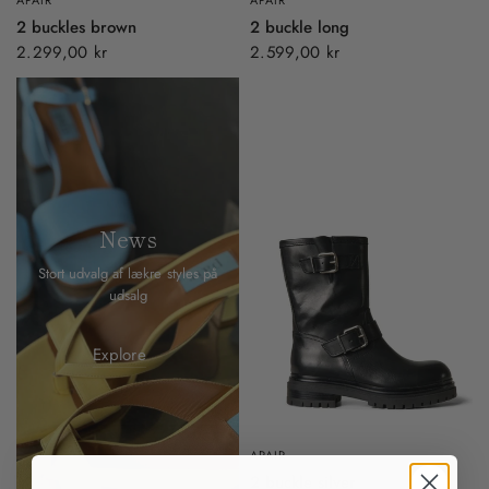
2 buckles brown
2 buckle long
2.299,00 kr
2.599,00 kr
News
Stort udvalg af lækre styles på
udsalg
Explore
APAIR
2 buckle silver