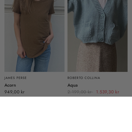
JAMES PERSE
ROBERTO COLLINA
Acorn
Aqua
949,00 kr
2.199,00 kr
1.539,30 kr