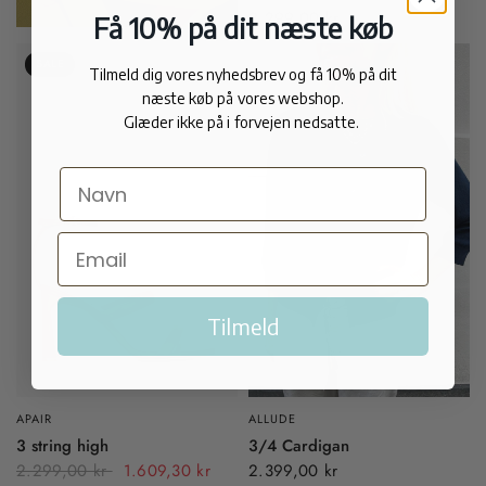
2.299,00 kr
Få 10% på dit næste køb
SALE
Tilmeld dig vores nyhedsbrev og få 10% på dit
næste køb på vores webshop.
Glæder ikke på i forvejen nedsatte.
Tilmeld
APAIR
ALLUDE
3 string high
3/4 Cardigan
2.299,00 kr
1.609,30 kr
2.399,00 kr