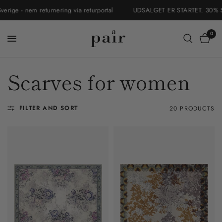
 - nem returnering via returportal
UDSALGET ER STARTET. 30% SALE. F
0
Scarves for women
FILTER AND SORT
20 PRODUCTS