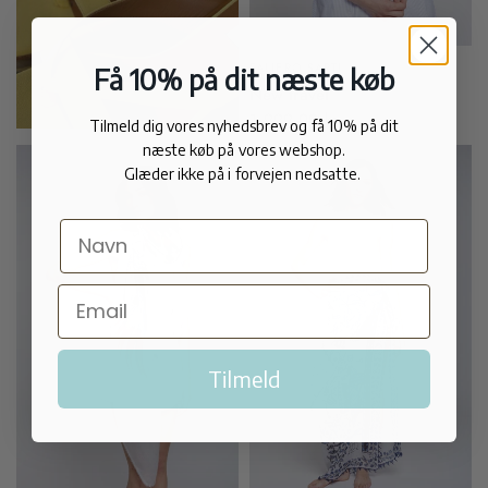
FALIERO SARTI
Få 10% på dit næste køb
New travel
1.999,00 kr
Tilmeld dig vores nyhedsbrev og få 10% på dit
næste køb på vores webshop.
Glæder ikke på i forvejen nedsatte.
Tilmeld