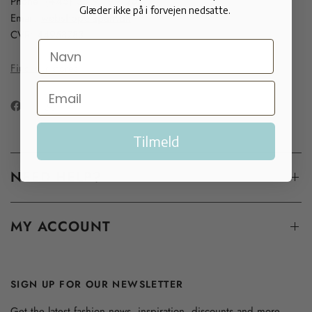
Phone:
(+45) 33 91 99 20
Glæder ikke på i forvejen nedsatte.
Email:
webshop@apair.dk
CVR: 44958783
Find our stores
Tilmeld
NEED HELP?
MY ACCOUNT
SIGN UP FOR OUR NEWSLETTER
Get the latest fashion news, inspiration, discounts and more...