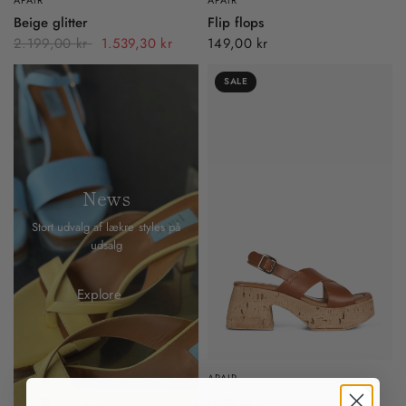
Beige glitter
Flip flops
2.199,00 kr
1.539,30 kr
149,00 kr
SALE
News
Stort udvalg af lækre styles på
udsalg
Explore
APAIR
Antonia 113