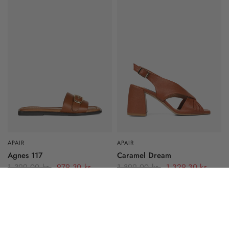
APAIR
APAIR
Agnes 117
Caramel Dream
1.399,00 kr
979,30 kr
1.899,00 kr
1.329,30 kr
SALE