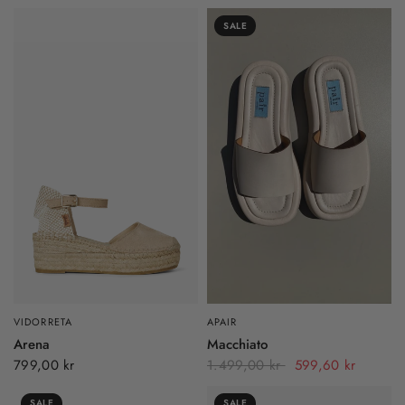
SALE
VIDORRETA
APAIR
Arena
Macchiato
799,00 kr
1.499,00 kr
599,60 kr
SALE
SALE