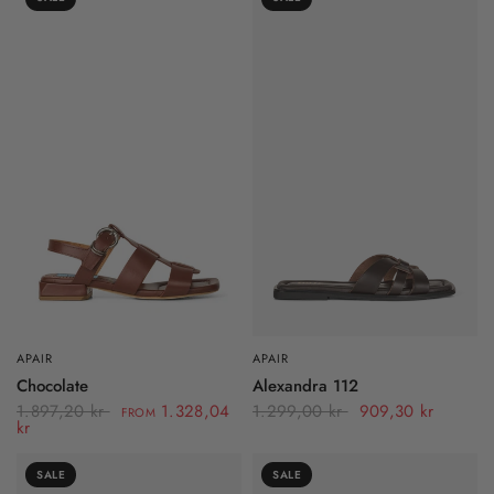
APAIR
APAIR
Chocolate
Alexandra 112
1.897,20 kr
1.328,04
1.299,00 kr
909,30 kr
FROM
kr
SALE
SALE