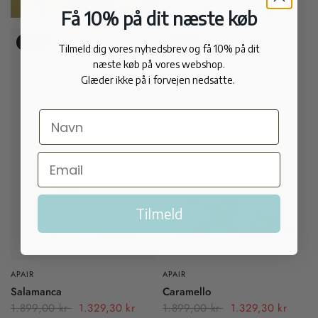
1.399,00 kr
979,30 kr
Få 10% på dit næste køb
SALE
SALE
Tilmeld dig vores nyhedsbrev og få 10% på dit
næste køb på vores webshop.
Glæder ikke på i forvejen nedsatte.
Tilmeld
APAIR
APAIR
Salamanca
Caramello
1.899,00 kr
1.329,30 kr
1.899,00 kr
1.329,30 kr