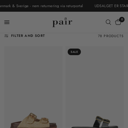
k & Sverige - nem returnering via returportal
UDSALGET ER STARTET. 
0
FILTER AND SORT
78 PRODUCTS
SALE