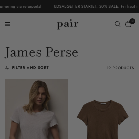
ng via returportal
UDSALGET ER STARTET. 30% SALE. Fri fragt i Danmar
0
James Perse
FILTER AND SORT
19 PRODUCTS