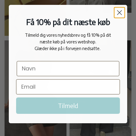
JAMES PERSE
Få 10% på dit næste køb
Dee longsleeve
1.099,00 kr
Tilmeld dig vores nyhedsbrev og få 10% på dit
næste køb på vores webshop.
Glæder ikke på i forvejen nedsatte.
Tilmeld