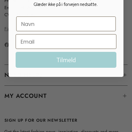
Phone:
(+45) 33 91 99 20
Glæder ikke på i forvejen nedsatte.
Email:
webshop@apair.dk
CVR: 44958783
Find our stores
Tilmeld
NEED HELP?
MY ACCOUNT
SIGN UP FOR OUR NEWSLETTER
Get the latest fashion news, inspiration, discounts and more...