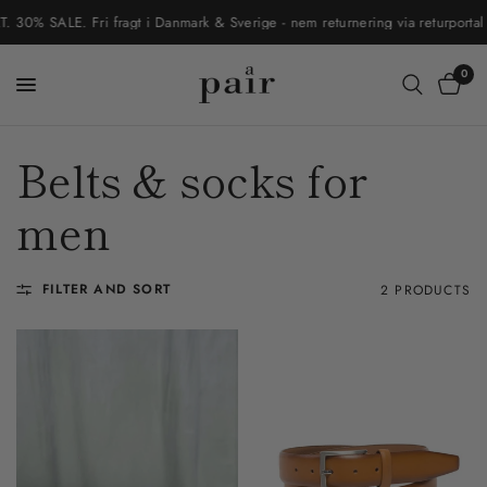
0% SALE. Fri fragt i Danmark & Sverige - nem returnering via returportal
0
Belts & socks for
men
FILTER AND SORT
2 PRODUCTS