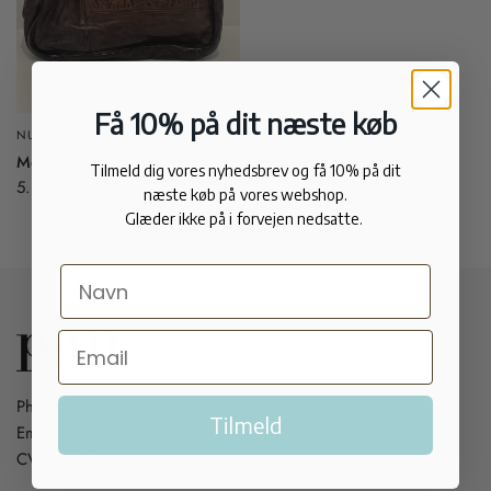
Få 10% på dit næste køb
NUMERO10
Metropole Cocco
Tilmeld dig vores nyhedsbrev og få 10% på dit
5.399,00 kr
næste køb på vores webshop.
Glæder ikke på i forvejen nedsatte.
Phone:
(+45) 33 91 99 20
Tilmeld
Email:
webshop@apair.dk
CVR: 44958783