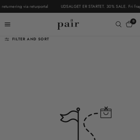
turnering via returportal
UDSALGET ER STARTET. 30% SALE. Fri fragt i
0
FILTER AND SORT