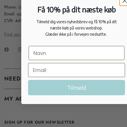
Phone:
(+45) 33 91 99 20
Få 10% på dit næste køb
Email:
webshop@apair.dk
CVR: 44958783
Tilmeld dig vores nyhedsbrev og få 10% på dit
næste køb på vores webshop.
Find our stores
Glæder ikke på i forvejen nedsatte.
NEED HELP?
Tilmeld
MY ACCOUNT
SIGN UP FOR OUR NEWSLETTER