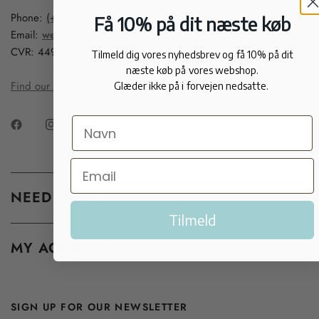
Phone:
(+45) 33 91 99 20
Få 10% på dit næste køb
Email:
webshop@apair.dk
CVR: 44958783
Tilmeld dig vores nyhedsbrev og få 10% på dit
næste køb på vores webshop.
Find our stores
Glæder ikke på i forvejen nedsatte.
NEED HELP?
Tilmeld
MY ACCOUNT
SIGN UP FOR OUR NEWSLETTER