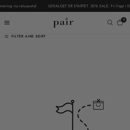
ring via returportal
UDSALGET ER STARTET. 30% SALE. Fri fragt i Dan
0
FILTER AND SORT