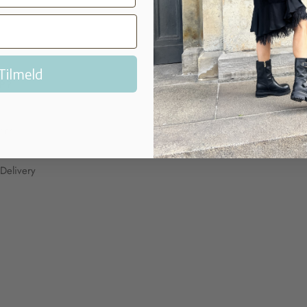
Tilmeld
P?
MY ACCOUNT
My Account
ent
Delivery