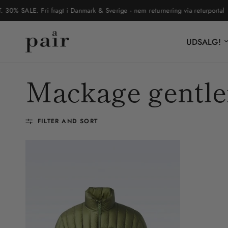
 SALE. Fri fragt i Danmark & Sverige - nem returnering via returportal
UDSALG!
Mackage gentl
FILTER AND SORT