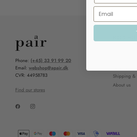
NEED HEL
Contact us
Shoe treatm
Phone:
(+45) 33 91 99 20
Returns
Email:
webshop@apair.dk
CVR: 44958783
Shipping & 
About us
Find our stores