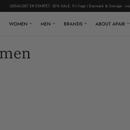
UDSALGET ER STARTET. 30% SALE. Fri fragt i Danmark & Sverige - nem re
WOMEN
MEN
BRANDS
ABOUT APAIR
emen