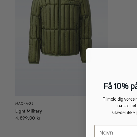
Få 10% på
Tilmeld dig vores
MACKAGE
næste køb
Light Military
Glæder ikke 
4.899,00 kr